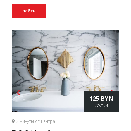
войти
125 BYN
/сутки
3 минуты от центра