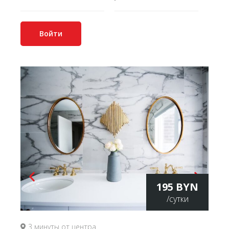
Войти
195 BYN
/сутки
3 минуты от центра