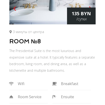
135 BYN
/сутки
3 минуты от центра
ROOM №8
The Presidential Suite is the most luxurious and
expensive suite at a hotel. It typically features a separate
bedroom, living room, and dining area, as well as a
kitchenette and multiple bathrooms.
Wifi
Breakfast
Room Service
Ensuite