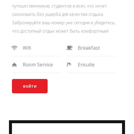
путешественников, студентов и всех, кто хочет
сэкономить без ущерба для качества отдыха.
Забронируйте ваш номер уже сегодня и убедитесь,
что доступный отдых может быть комфортным!
Wifi
Breakfast
Room Service
Ensuite
войти