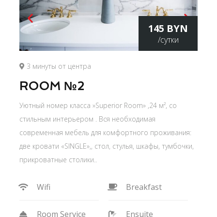
145 BYN
/сутки
3 минуты от центра
ROOM №2
Уютный номер класса »Superior Room» ,24 м², со
стильным интерьером . Вся необходимая
современная мебель для комфортного проживания:
две кровати «SINGLE»,, стол, стулья, шкафы, тумбочки,
прикроватные столики..
Wifi
Breakfast
Room Service
Ensuite