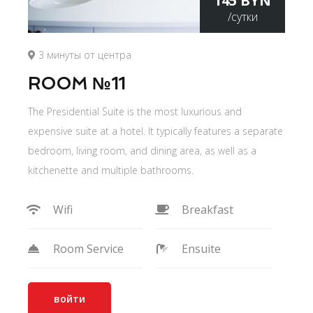
145 BYN
/сутки
3 минуты от центра
ROOM №11
The Presidential Suite is the most luxurious and
expensive suite at a hotel. It typically features a separate
bedroom, living room, and dining area, as well as a
kitchenette and multiple bathrooms.
Wifi
Breakfast
Room Service
Ensuite
войти