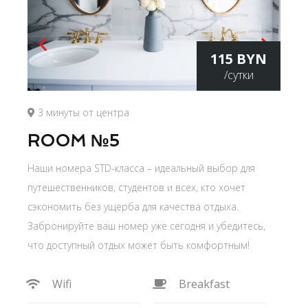
115 BYN
/сутки
3 минуты от центра
ROOM №5
Наши номера STD-класса – идеальный выбор для
путешественников, студентов и всех, кто хочет
сэкономить без ущерба для качества отдыха.
Забронируйте ваш номер уже сегодня и убедитесь,
что доступный отдых может быть комфортным!
Wifi
Breakfast